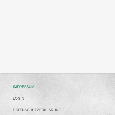
"Cookies", Textdateien, die auf Ihrem Computer gespeichert werden und
auch so genannte Web Beacons (unsichtbare Grafiken). Durch diese Web
ausgewertet werden.
Die durch Cookies und Web Beacons erzeugten Informationen über die Ben
Werbeformaten werden an einen Server von Google in den USA übertragen
von Google weiter gegeben werden. Google wird Ihre IP-Adresse jedoch
Sie können die Installation der Cookies durch eine entsprechende Einstel
in diesem Fall gegebenenfalls nicht sämtliche Funktionen dieser Website
mit der Bearbeitung der über Sie erhobenen Daten durch Google in der
einverstanden.
IMPRESSUM
LOGIN
DATENSCHUTZERKLÄRUNG