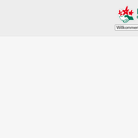
Impressum
Angaben gemäß § 5 TMG:
Dies ist der Internetauftritt der
NaturFreunde Deutschlands, Ortsgruppe München-Laim
Postanschrift:
NaturFreunde Deutschlands
Ortsgruppe München-Laim e.V.
c/o Wolfgang Bähren
Münchner Straße 3b
82178 Puchheim