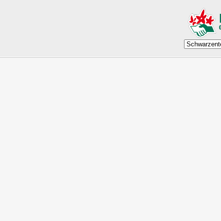
Die Schwarzentennalm
... unsere Vereinshütte in der Nähe des Tegernsees
Das Vereinshütte der Ortsgruppe München-Laim, steht in den Bayerische
Die vom Besitzer "Kleinbucher-Alm" genannte Hütte wird durch unsere O
Mai gepachtet.
Sie ist über einen gut begehbaren Fahrweg zu Fuß in ca. 1 Stunde zu err
hinauftragen! Vor der Hütte gibt es fliessend Kaltwasser. Gekocht und ge
in Batterien gespeichert in den Abendstunden für eine ausreichende Bele
Die Hütte bietet Übernachtungsmöglichkeiten für 15 Personen und steht un
Begleitung eines Mitglieds zugänglich.