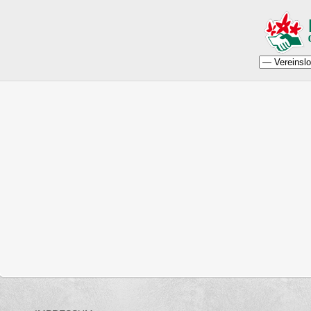
Vereinslokal
Unsere Vereinslabende finden in der Regel jeden ersten Donnerstag im 
"Da Wirtshauser"
Agnes-Bernauer-Str. 239
81241 München
http://wirtshauser.de/
statt.